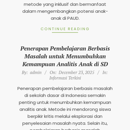
metode yang inklusif dan bermanfaat
dalam mengembangkan potensi anak-
anak di PAUD.
CONTINUE READING
Penerapan Pembelajaran Berbasis
Masalah untuk Menumbuhkan
Kemampuan Analitis Anak di SD
2025-
By:
admin
On:
December 23, 2025
In:
12-
Informasi Terkini
23
Penerapan pembelajaran berbasis masalah
di sekolah dasar di Indonesia semakin
penting untuk menumbuhkan kemampuan
analitis anak. Metode ini mendorong siswa
berpikir kritis melalui eksplorasi dan
penyelesaian masalah nyata. Selain itu,