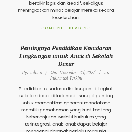
berpikir logis dan kreatif, sekaligus
meningkatkan minat belajar mereka secara
keseluruhan.
CONTINUE READING
Pentingnya Pendidikan Kesadaran
Lingkungan untuk Anak di Sekolah
Dasar
2025-
By:
admin
On:
December 25, 2025
In:
12-
Informasi Terkini
25
Pendidikan kesadaran lingkungan di tingkat
sekolah dasar di Indonesia sangat penting
untuk memastikan generasi mendatang
memiliki pemahaman yang kuat tentang
keberlanjutan. Melalui kurikulum yang
terintegrasi, anak-anak dapat belajar
mengenai dampak perilaku manusia