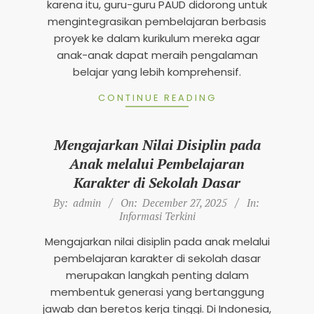
karena itu, guru-guru PAUD didorong untuk
mengintegrasikan pembelajaran berbasis
proyek ke dalam kurikulum mereka agar
anak-anak dapat meraih pengalaman
belajar yang lebih komprehensif.
CONTINUE READING
Mengajarkan Nilai Disiplin pada
Anak melalui Pembelajaran
Karakter di Sekolah Dasar
2025-
By:
admin
On:
December 27, 2025
In:
12-
Informasi Terkini
27
Mengajarkan nilai disiplin pada anak melalui
pembelajaran karakter di sekolah dasar
merupakan langkah penting dalam
membentuk generasi yang bertanggung
jawab dan beretos kerja tinggi. Di Indonesia,