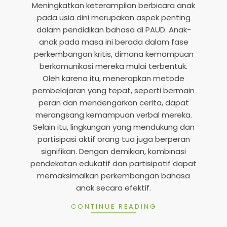
Meningkatkan keterampilan berbicara anak
pada usia dini merupakan aspek penting
dalam pendidikan bahasa di PAUD. Anak-
anak pada masa ini berada dalam fase
perkembangan kritis, dimana kemampuan
berkomunikasi mereka mulai terbentuk.
Oleh karena itu, menerapkan metode
pembelajaran yang tepat, seperti bermain
peran dan mendengarkan cerita, dapat
merangsang kemampuan verbal mereka.
Selain itu, lingkungan yang mendukung dan
partisipasi aktif orang tua juga berperan
signifikan. Dengan demikian, kombinasi
pendekatan edukatif dan partisipatif dapat
memaksimalkan perkembangan bahasa
anak secara efektif.
CONTINUE READING