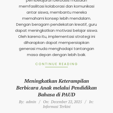
pembelajaran berbasis masalah
memfasilitasi kolaborasi dan komunikasi
antar siswa, membantu mereka
memahami konsep lebih mendalam.
Dengan beragam pendekatan kreatif, guru
dapat meningkatkan motivasi belajar siswa.
Oleh karena itu, implementasi strategi ini
diharapkan dapat mempersiapkan
generasi muda menghadapi tantangan
masa depan dengan lebih baik.
CONTINUE READING
Meningkatkan Keterampilan
Berbicara Anak melalui Pendidikan
Bahasa di PAUD
2025-
By:
admin
On:
December 22, 2025
In:
12-
Informasi Terkini
22