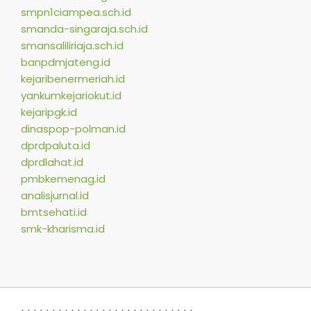
smpn1ciampea.sch.id
smanda-singaraja.sch.id
smansaliliriaja.sch.id
banpdmjateng.id
kejaribenermeriah.id
yankumkejariokut.id
kejaripgk.id
dinaspop-polman.id
dprdpaluta.id
dprdlahat.id
pmbkemenag.id
analisjurnal.id
bmtsehati.id
smk-kharisma.id