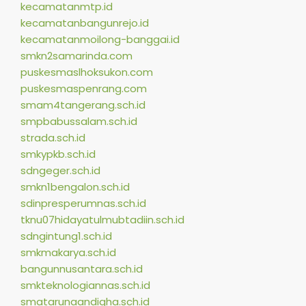
kecamatanmtp.id
kecamatanbangunrejo.id
kecamatanmoilong-banggai.id
smkn2samarinda.com
puskesmaslhoksukon.com
puskesmaspenrang.com
smam4tangerang.sch.id
smpbabussalam.sch.id
strada.sch.id
smkypkb.sch.id
sdngeger.sch.id
smkn1bengalon.sch.id
sdinpresperumnas.sch.id
tknu07hidayatulmubtadiin.sch.id
sdngintung1.sch.id
smkmakarya.sch.id
bangunnusantara.sch.id
smkteknologiannas.sch.id
smatarunaandigha.sch.id