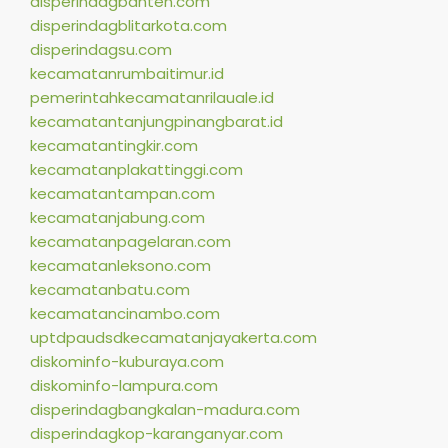
disperindagbanten.com
disperindagblitarkota.com
disperindagsu.com
kecamatanrumbaitimur.id
pemerintahkecamatanrilauale.id
kecamatantanjungpinangbarat.id
kecamatantingkir.com
kecamatanplakattinggi.com
kecamatantampan.com
kecamatanjabung.com
kecamatanpagelaran.com
kecamatanleksono.com
kecamatanbatu.com
kecamatancinambo.com
uptdpaudsdkecamatanjayakerta.com
diskominfo-kuburaya.com
diskominfo-lampura.com
disperindagbangkalan-madura.com
disperindagkop-karanganyar.com