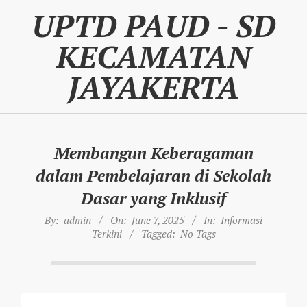
Skip
UPTD PAUD - SD
to
content
KECAMATAN
JAYAKERTA
Membangun Keberagaman
dalam Pembelajaran di Sekolah
Dasar yang Inklusif
By:
admin
On:
June 7, 2025
In:
Informasi
Terkini
Tagged:
No Tags