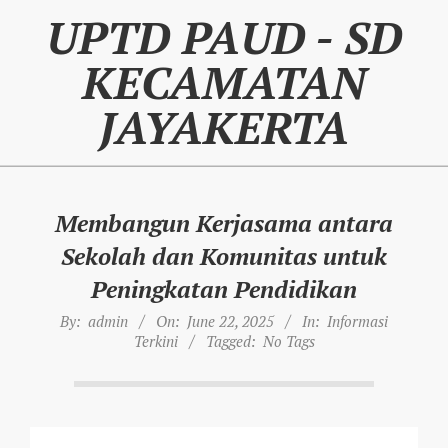
Skip
UPTD PAUD - SD
to
content
KECAMATAN
JAYAKERTA
Membangun Kerjasama antara
Sekolah dan Komunitas untuk
Peningkatan Pendidikan
By:
admin
On:
June 22, 2025
In:
Informasi
Terkini
Tagged:
No Tags