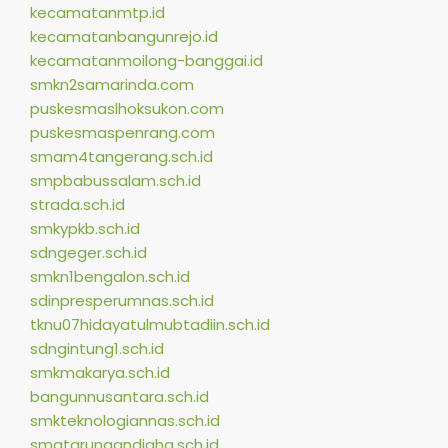
kecamatanmtp.id
kecamatanbangunrejo.id
kecamatanmoilong-banggai.id
smkn2samarinda.com
puskesmaslhoksukon.com
puskesmaspenrang.com
smam4tangerang.sch.id
smpbabussalam.sch.id
strada.sch.id
smkypkb.sch.id
sdngeger.sch.id
smkn1bengalon.sch.id
sdinpresperumnas.sch.id
tknu07hidayatulmubtadiin.sch.id
sdngintung1.sch.id
smkmakarya.sch.id
bangunnusantara.sch.id
smkteknologiannas.sch.id
smatarunaandigha.sch.id