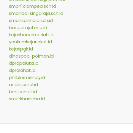
smpn1ciampea.sch.id
smanda-singaraja.sch.id
smansaliliriaja.sch.id
banpdmjateng.id
kejaribenermeriah.id
yankumkejariokut.id
kejaripgk.id
dinaspop-polman.id
dprdpaluta.id
dprdlahat.id
pmbkemenag.id
analisjurnal.id
bmtsehati.id
smk-kharisma.id