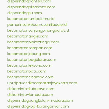
disperindagbanten.com
disperindagblitarkota.com
disperindagsu.com
kecamatanrumbaitimur.id
pemerintahkecamatanrilauale.id
kecamatantanjungpinangbarat.id
kecamatantingkir.com
kecamatanplakattinggi.com
kecamatantampan.com
kecamatanjabung.com
kecamatanpagelaran.com
kecamatanleksono.com
kecamatanbatu.com
kecamatancinambo.com
uptdpaudsdkecamatanjayakerta.com
diskominfo-kuburaya.com
diskominfo-lampura.com
disperindagbangkalan-madura.com
disperindagkop-karanganyar.com