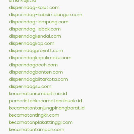
smkn46jkt.id
disperindag-kolut.com
disperindag-kabsimalungun.com
disperindag-lampung.com
disperindag-lebak.com
disperindagkendal.com
disperindagkop.com
disperindagprovntt.com
disperindagkopukmoku.com
disperindagaceh.com
disperindagbanten.com
disperindagblitarkota.com
disperindagsu.com
kecamatanrumbaitimur.id
pemerintahkecamatanrilauale.id
kecamatantanjungpinangbarat.id
kecamatantingkir.com
kecamatanplakattinggi.com
kecamatantampan.com