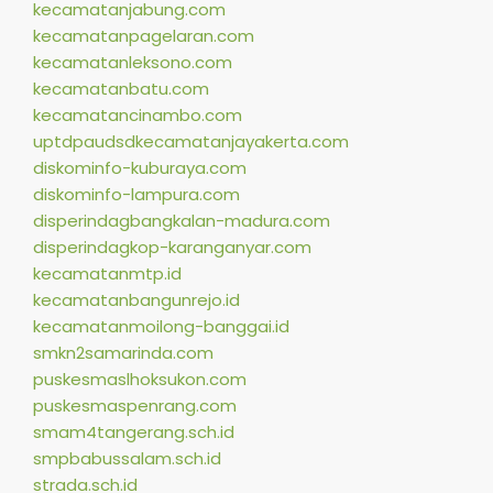
kecamatanjabung.com
kecamatanpagelaran.com
kecamatanleksono.com
kecamatanbatu.com
kecamatancinambo.com
uptdpaudsdkecamatanjayakerta.com
diskominfo-kuburaya.com
diskominfo-lampura.com
disperindagbangkalan-madura.com
disperindagkop-karanganyar.com
kecamatanmtp.id
kecamatanbangunrejo.id
kecamatanmoilong-banggai.id
smkn2samarinda.com
puskesmaslhoksukon.com
puskesmaspenrang.com
smam4tangerang.sch.id
smpbabussalam.sch.id
strada.sch.id