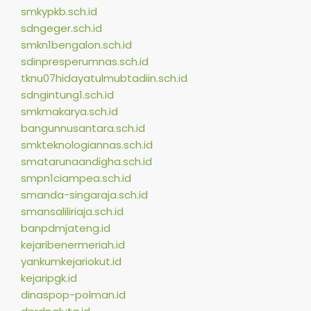
smkypkb.sch.id
sdngeger.sch.id
smkn1bengalon.sch.id
sdinpresperumnas.sch.id
tknu07hidayatulmubtadiin.sch.id
sdngintung1.sch.id
smkmakarya.sch.id
bangunnusantara.sch.id
smkteknologiannas.sch.id
smatarunaandigha.sch.id
smpn1ciampea.sch.id
smanda-singaraja.sch.id
smansaliliriaja.sch.id
banpdmjateng.id
kejaribenermeriah.id
yankumkejariokut.id
kejaripgk.id
dinaspop-polman.id