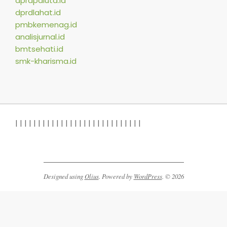
dprdpaluta.id
dprdlahat.id
pmbkemenag.id
analisjurnal.id
bmtsehati.id
smk-kharisma.id
|
|
|
|
|
|
|
|
|
|
|
|
|
|
|
| |
|
|
|
|
|
|
|
|
|
|
|
Designed using
Olius
. Powered by
WordPress
. © 2026