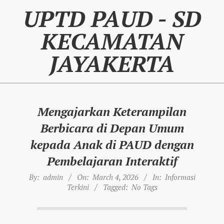
Skip
UPTD PAUD - SD
to
content
KECAMATAN
JAYAKERTA
Mengajarkan Keterampilan
Berbicara di Depan Umum
kepada Anak di PAUD dengan
Pembelajaran Interaktif
By:
admin
On:
March 4, 2026
In:
Informasi
Terkini
Tagged:
No Tags