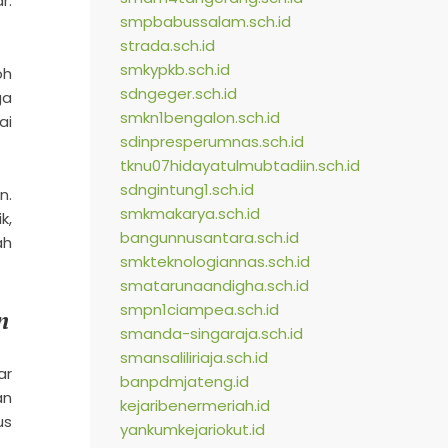
r.
smpbabussalam.sch.id
strada.sch.id
smkypkb.sch.id
oh
sdngeger.sch.id
ga
smkn1bengalon.sch.id
ai
sdinpresperumnas.sch.id
tknu07hidayatulmubtadiin.sch.id
sdngintung1.sch.id
n.
smkmakarya.sch.id
k,
bangunnusantara.sch.id
ah
smkteknologiannas.sch.id
smatarunaandigha.sch.id
smpn1ciampea.sch.id
n
smanda-singaraja.sch.id
smansaliliriaja.sch.id
ar
banpdmjateng.id
an
kejaribenermeriah.id
us
yankumkejariokut.id