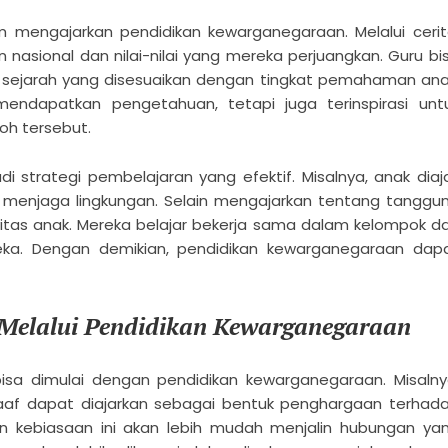
m mengajarkan pendidikan kewarganegaraan. Melalui cerit
asional dan nilai-nilai yang mereka perjuangkan. Guru bi
h sejarah yang disesuaikan dengan tingkat pemahaman ana
mendapatkan pengetahuan, tetapi juga terinspirasi unt
koh tersebut.
i strategi pembelajaran yang efektif. Misalnya, anak diaj
menjaga lingkungan. Selain mengajarkan tentang tanggu
tivitas anak. Mereka belajar bekerja sama dalam kelompok d
a. Dengan demikian, pendidikan kewarganegaraan dap
Melalui Pendidikan Kewarganegaraan
sa dimulai dengan pendidikan kewarganegaraan. Misalny
aaf dapat diajarkan sebagai bentuk penghargaan terhad
an kebiasaan ini akan lebih mudah menjalin hubungan ya