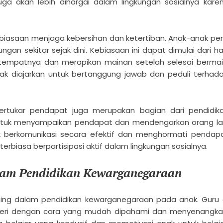
ga akan lebih dihargai dalam lingkungan sosialnya kare
kebiasaan menjaga kebersihan dan ketertiban. Anak-anak per
gan sekitar sejak dini. Kebiasaan ini dapat dimulai dari ha
tempatnya dan merapikan mainan setelah selesai bermai
k diajarkan untuk bertanggung jawab dan peduli terhad
ertukar pendapat juga merupakan bagian dari pendidik
untuk menyampaikan pendapat dan mendengarkan orang la
uk berkomunikasi secara efektif dan menghormati pendap
erbiasa berpartisipasi aktif dalam lingkungan sosialnya.
lam Pendidikan Kewarganegaraan
ng dalam pendidikan kewarganegaraan pada anak. Guru 
eri dengan cara yang mudah dipahami dan menyenangka