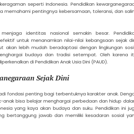
 keragaman seperti Indonesia. Pendidikan kewarganegara
a memahami pentingnya kebersamaan, toleransi, dan sali
 menjaga identitas nasional semakin besar. Pendidik
ektif untuk menanamkan nilai-nilai kebangsaan sejak din
but akan lebih mudah beradaptasi dengan lingkungan sosi
nghargai budaya dan tradisi setempat. Oleh karena it
erkenalkan di Pendidikan Anak Usia Dini (PAUD).
anegaraan Sejak Dini
adi fondasi penting bagi terbentuknya karakter anak. Deng
k-anak bisa belajar menghargai perbedaan dan hidup dal
onesia yang kaya akan budaya dan suku. Pendidikan ini ju
ng bertanggung jawab dan memiliki kesadaran sosial ya