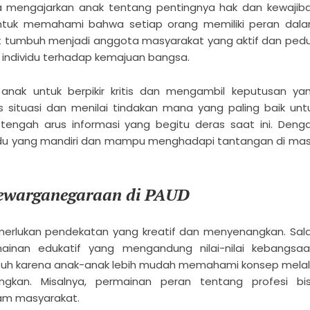
ga mengajarkan anak tentang pentingnya hak dan kewajib
untuk memahami bahwa setiap orang memiliki peran dal
 tumbuh menjadi anggota masyarakat yang aktif dan pedul
i individu terhadap kemajuan bangsa.
anak untuk berpikir kritis dan mengambil keputusan ya
is situasi dan menilai tindakan mana yang paling baik unt
tengah arus informasi yang begitu deras saat ini. Deng
ndividu yang mandiri dan mampu menghadapi tantangan di ma
 Kewarganegaraan di PAUD
erlukan pendekatan yang kreatif dan menyenangkan. Sal
mainan edukatif yang mengandung nilai-nilai kebangsaa
uh karena anak-anak lebih mudah memahami konsep melal
gkan. Misalnya, permainan peran tentang profesi bi
am masyarakat.