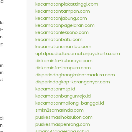
na
kecamatanplakattinggi.com
kecamatantampan.com
kecamatanjabung.com
lu
kecamatanpagelaran.com
l-
kecamatanleksono.com
n.
kecamatanbatu.com
ap
kecamatancinambo.com
uptdpaudsdkecamatanjayakerta.com
diskominfo-kuburaya.com
an
diskominfo-lampura.com
in
disperindagbangkalan-madura.com
at
disperindagkop-karanganyar.com
kecamatanmtp.id
kecamatanbangunrejo.id
kecamatanmoilong-banggai.id
smkn2samarinda.com
puskesmaslhoksukon.com
di
puskesmaspenrang.com
n.
smam4tangerang.sch.id