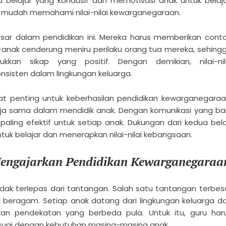
elajar yang kondusif dan memotivasi anak untuk belaja
h mudah memahami nilai-nilai kewarganegaraan.
sar dalam pendidikan ini. Mereka harus memberikan cont
k-anak cenderung meniru perilaku orang tua mereka, sehing
kan sikap yang positif. Dengan demikian, nilai-nil
sisten dalam lingkungan keluarga.
at penting untuk keberhasilan pendidikan kewarganegaraa
ja sama dalam mendidik anak. Dengan komunikasi yang bai
ling efektif untuk setiap anak. Dukungan dari kedua bel
uk belajar dan menerapkan nilai-nilai kebangsaan.
Mengajarkan Pendidikan Kewarganegaraa
ak terlepas dari tantangan. Salah satu tantangan terbes
 beragam. Setiap anak datang dari lingkungan keluarga d
n pendekatan yang berbeda pula. Untuk itu, guru har
ai dengan kebutuhan masing-masing anak.