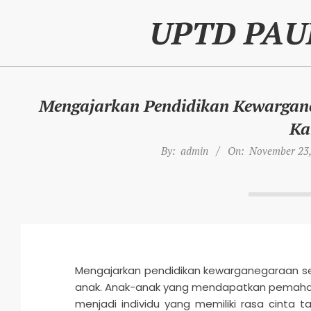
Skip
UPTD PAU
to
content
Mengajarkan Pendidikan Kewarga
Ka
By:
admin
On:
November 23,
Mengajarkan pendidikan kewarganegaraan sej
anak. Anak-anak yang mendapatkan pemaham
menjadi individu yang memiliki rasa cinta ta