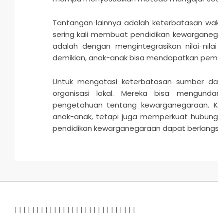
Tantangan lainnya adalah keterbatasan wakt
sering kali membuat pendidikan kewarganeg
adalah dengan mengintegrasikan nilai-ni
demikian, anak-anak bisa mendapatkan pema
Untuk mengatasi keterbatasan sumber da
organisasi lokal. Mereka bisa mengun
pengetahuan tentang kewarganegaraan. Ko
anak-anak, tetapi juga memperkuat hubung
pendidikan kewarganegaraan dapat berlangsu
2025-
11-
23
|
|
|
|
|
|
|
|
|
|
|
|
|
|
|
| |
|
|
|
|
|
|
|
|
|
|
|