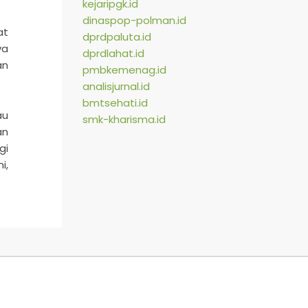
kejaripgk.id
dinaspop-polman.id
at
dprdpaluta.id
ya
dprdlahat.id
an
pmbkemenag.id
.
analisjurnal.id
bmtsehati.id
au
smk-kharisma.id
an
gi
i,