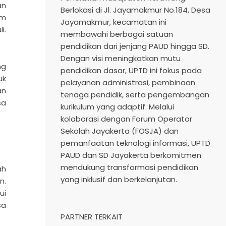
an
Berlokasi di Jl. Jayamakmur No.184, Desa
am
Jayamakmur, kecamatan ini
i.
membawahi berbagai satuan
pendidikan dari jenjang PAUD hingga SD.
Dengan visi meningkatkan mutu
ng
pendidikan dasar, UPTD ini fokus pada
uk
pelayanan administrasi, pembinaan
an
tenaga pendidik, serta pengembangan
sa
kurikulum yang adaptif. Melalui
kolaborasi dengan Forum Operator
Sekolah Jayakerta (FOSJA) dan
pemanfaatan teknologi informasi, UPTD
PAUD dan SD Jayakerta berkomitmen
mendukung transformasi pendidikan
ah
yang inklusif dan berkelanjutan.​
n.
ui
sa
PARTNER TERKAIT