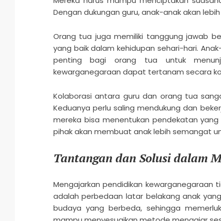
Mereka harus mampu menciptakan suasana b
Dengan dukungan guru, anak-anak akan lebi
Orang tua juga memiliki tanggung jawab be
yang baik dalam kehidupan sehari-hari. Ana
penting bagi orang tua untuk menunjuk
kewarganegaraan dapat tertanam secara kon
Kolaborasi antara guru dan orang tua sang
Keduanya perlu saling mendukung dan beker
mereka bisa menentukan pendekatan yang pa
pihak akan membuat anak lebih semangat unt
Tantangan dan Solusi dalam 
Mengajarkan pendidikan kewarganegaraan tid
adalah perbedaan latar belakang anak yang
budaya yang berbeda, sehingga memerluka
mampu menyesuaikan metode mengajar sesu