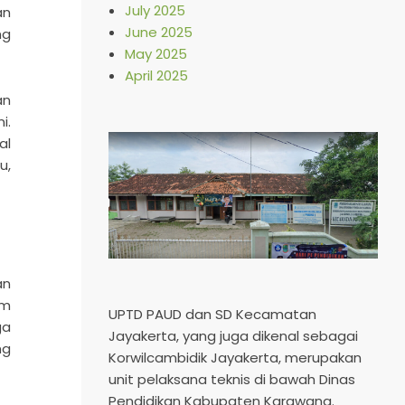
July 2025
an
June 2025
ng
May 2025
April 2025
an
i.
al
u,
an
am
UPTD PAUD dan SD Kecamatan
ga
Jayakerta, yang juga dikenal sebagai
ng
Korwilcambidik Jayakerta, merupakan
unit pelaksana teknis di bawah Dinas
Pendidikan Kabupaten Karawang.