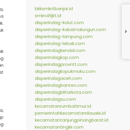
bkksmkn1banjar.id
a,
smkn46jkt.id
sa
disperindag-kolut.com
k.
disperindag-kabsimalungun.com
uk
disperindag-lampung.com
disperindag-lebak.com
disperindagkendal.com
ak
disperindagkop.com
ng
disperindagprovntt.com
an
disperindagkopukmoku.com
at
disperindagaceh.com
disperindagbanten.com
disperindagblitarkota.com
disperindagsu.com
kecamatanrumbaitimur.id
a,
pemerintahkecamatanrilauale.id
ap
kecamatantanjungpinangbarat.id
ng
kecamatantingkir.com