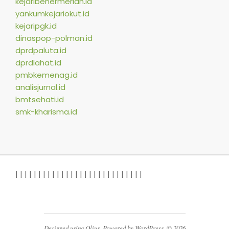
kejaribenermeriah.id
yankumkejariokut.id
kejaripgk.id
dinaspop-polman.id
dprdpaluta.id
dprdlahat.id
pmbkemenag.id
analisjurnal.id
bmtsehati.id
smk-kharisma.id
|
|
|
|
|
|
|
|
|
|
|
|
|
|
|
| |
|
|
|
|
|
|
|
|
|
|
|
Designed using
Olius
. Powered by
WordPress
. © 2026