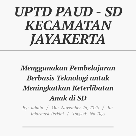
Skip
UPTD PAUD - SD
to
content
KECAMATAN
JAYAKERTA
Menggunakan Pembelajaran
Berbasis Teknologi untuk
Meningkatkan Keterlibatan
Anak di SD
By:
admin
On:
November 26, 2025
In:
Informasi Terkini
Tagged:
No Tags