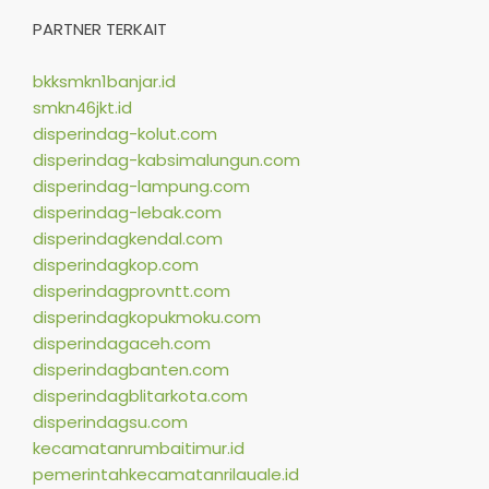
PARTNER TERKAIT
bkksmkn1banjar.id
smkn46jkt.id
disperindag-kolut.com
disperindag-kabsimalungun.com
disperindag-lampung.com
disperindag-lebak.com
disperindagkendal.com
disperindagkop.com
disperindagprovntt.com
disperindagkopukmoku.com
disperindagaceh.com
disperindagbanten.com
disperindagblitarkota.com
disperindagsu.com
kecamatanrumbaitimur.id
pemerintahkecamatanrilauale.id