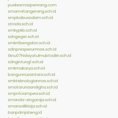
puskesmaspenrang.com
smam4tangerang.sch.id
smpbabussalam.sch.id
strada.sch.id
smkypkb.sch.id
sdngeger.sch.id
smkn1bengalon.sch.id
sdinpresperumnas.sch.id
tknu07hidayatulmubtadiin.sch.id
sdngintung1.sch.id
smkmakarya.sch.id
bangunnusantara.sch.id
smkteknologiannas.sch.id
smatarunaandigha.sch.id
smpn1ciampea.sch.id
smanda-singaraja.sch.id
smansaliliriaja.sch.id
banpdmjateng.id