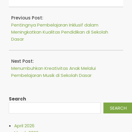
2025-
11-
Previous Post:
26
Pentingnya Pembelajaran Inklusif dalam
Meningkatkan Kualitas Pendidikan di Sekolah
Dasar
Next Post:
Menumbuhkan Kreativitas Anak Melalui
Pembelajaran Musik di Sekolah Dasar
Search
SEARCH
April 2026