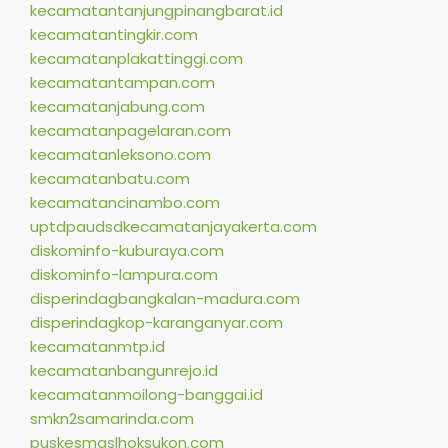
kecamatantanjungpinangbarat.id
kecamatantingkir.com
kecamatanplakattinggi.com
kecamatantampan.com
kecamatanjabung.com
kecamatanpagelaran.com
kecamatanleksono.com
kecamatanbatu.com
kecamatancinambo.com
uptdpaudsdkecamatanjayakerta.com
diskominfo-kuburaya.com
diskominfo-lampura.com
disperindagbangkalan-madura.com
disperindagkop-karanganyar.com
kecamatanmtp.id
kecamatanbangunrejo.id
kecamatanmoilong-banggai.id
smkn2samarinda.com
puskesmaslhoksukon.com