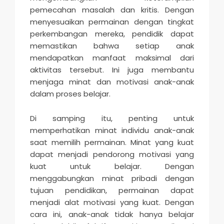
pemecahan masalah dan kritis. Dengan
menyesuaikan permainan dengan tingkat
perkembangan mereka, pendidik dapat
memastikan bahwa setiap anak
mendapatkan manfaat maksimal dari
aktivitas tersebut. Ini juga membantu
menjaga minat dan motivasi anak-anak
dalam proses belajar.
Di samping itu, penting untuk
memperhatikan minat individu anak-anak
saat memilih permainan. Minat yang kuat
dapat menjadi pendorong motivasi yang
kuat untuk belajar. Dengan
menggabungkan minat pribadi dengan
tujuan pendidikan, permainan dapat
menjadi alat motivasi yang kuat. Dengan
cara ini, anak-anak tidak hanya belajar