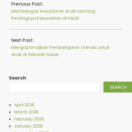
Previous Post:
19
Membangun Kesadaran Anak tentang
Pentingnya Kebersihan di PAUD
Next Post:
Mengoptimalkan Pembelajaran Literasi untuk
Anak di Sekolah Dasar
Search
SEARCH
April 2026
March 2026
February 2026
January 2026