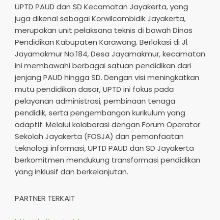
UPTD PAUD dan SD Kecamatan Jayakerta, yang
juga dikenal sebagai Korwilcambidik Jayakerta,
merupakan unit pelaksana teknis di bawah Dinas
Pendidikan Kabupaten Karawang. Berlokasi di Jl.
Jayamakmur No.184, Desa Jayamakmur, kecamatan
ini membawahi berbagai satuan pendidikan dari
jenjang PAUD hingga SD. Dengan visi meningkatkan
mutu pendidikan dasar, UPTD ini fokus pada
pelayanan administrasi, pembinaan tenaga
pendidik, serta pengembangan kurikulum yang
adaptif. Melalui kolaborasi dengan Forum Operator
Sekolah Jayakerta (FOSJA) dan pemanfaatan
teknologi informasi, UPTD PAUD dan SD Jayakerta
berkomitmen mendukung transformasi pendidikan
yang inklusif dan berkelanjutan.​
PARTNER TERKAIT