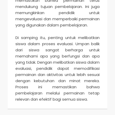
memastikan bahwa permainan terus
mendukung tujuan pembelajaran. Ini juga
memungkinkan pendidik untuk
mengevaluasi dan memperbaiki permainan
yang digunakan dalam pembelajaran.
Di samping itu, penting untuk melibatkan
siswa dalam proses evaluasi. Umpan balik
dari siswa sangat berharga untuk
memahami apa yang berfungsi dan apa
yang tidak. Dengan melibatkan siswa dalam
evaluasi, pendidik dapat memodifikasi
permainan dan aktivitas untuk lebih sesuai
dengan kebutuhan dan minat mereka.
Proses ini memastikan bahwa
pembelajaran melalui permainan tetap
relevan dan efektif bagi semua siswa.
2025-
07-