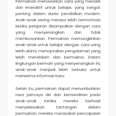
Permainan menawarkan cara yang menarik
dan interaktif untuk belajar, yang sangat
penting dalam dunia pendidikan modern.
Anak-anak sering merasa lebih termotivasi
ketika pelajaran disampaikan dengan cara
yang menyenangkan dan tidak
membosankan. Permainan memungkinkan
anak-anak untuk belajar dengan cara yang
lebih alami, menciptakan pengalaman yang
lebih mendalam dan bermakna. Dalam
lingkungan bermain yang menyenangkan ini,
anak-anak menjadi lebih terbuka untuk
menerima informasi baru.
Selain itu, permainan dapat menumbuhkan
rasa percaya diri dan kemandirian pada
anak-anak. Ketika mereka berhasil
menyelesaikan tantangan dalam
permainan, mereka merasakan pencapaian