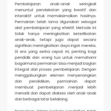
Pembelajaran anak-anak seringkali
menuntut pendekatan yang kreatif dan
interaktif untuk memaksimalkan hasilnya.
Permainan telah lama digunakan sebagai
alat pembelajaran yang efektif. Metode ini
tidak hanya meningkatkan keterlibatan
anak-anak, tetapi juga dapat secara
signifikan meningkatkan daya ingat mereka.
Di era yang serba cepat ini, penting bagi
pendidik dan orang tua untuk memahami
bagaimana permainan bisa menjadi bagian
integral dari proses pembelajaran. Dengan
menggabungkan elemen menyenangkan
dan pendidikan, permainan dapat
membuat pembelajaran menjadi lebih
menarik dan dapat diakses oleh anak-anak
dari berbagai latar belakang.