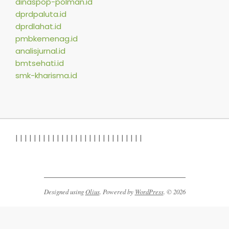
dinaspop-polman.id
dprdpaluta.id
dprdlahat.id
pmbkemenag.id
analisjurnal.id
bmtsehati.id
smk-kharisma.id
|
|
|
|
|
|
|
|
|
|
|
|
|
|
|
| |
|
|
|
|
|
|
|
|
|
|
|
Designed using
Olius
. Powered by
WordPress
. © 2026