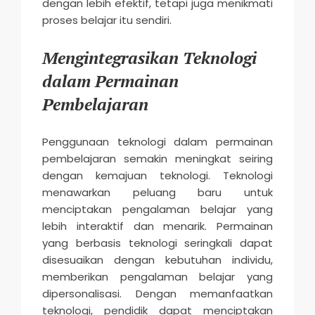
dengan lebih efektif, tetapi juga menikmati
proses belajar itu sendiri.
Mengintegrasikan Teknologi
dalam Permainan
Pembelajaran
Penggunaan teknologi dalam permainan
pembelajaran semakin meningkat seiring
dengan kemajuan teknologi. Teknologi
menawarkan peluang baru untuk
menciptakan pengalaman belajar yang
lebih interaktif dan menarik. Permainan
yang berbasis teknologi seringkali dapat
disesuaikan dengan kebutuhan individu,
memberikan pengalaman belajar yang
dipersonalisasi. Dengan memanfaatkan
teknologi, pendidik dapat menciptakan