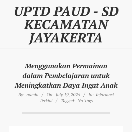
Skip
UPTD PAUD - SD
to
content
KECAMATAN
JAYAKERTA
Menggunakan Permainan
dalam Pembelajaran untuk
Meningkatkan Daya Ingat Anak
By:
admin
On:
July 19, 2025
In:
Informasi
Terkini
Tagged:
No Tags