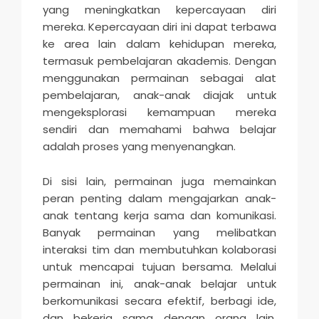
yang meningkatkan kepercayaan diri
mereka. Kepercayaan diri ini dapat terbawa
ke area lain dalam kehidupan mereka,
termasuk pembelajaran akademis. Dengan
menggunakan permainan sebagai alat
pembelajaran, anak-anak diajak untuk
mengeksplorasi kemampuan mereka
sendiri dan memahami bahwa belajar
adalah proses yang menyenangkan.
Di sisi lain, permainan juga memainkan
peran penting dalam mengajarkan anak-
anak tentang kerja sama dan komunikasi.
Banyak permainan yang melibatkan
interaksi tim dan membutuhkan kolaborasi
untuk mencapai tujuan bersama. Melalui
permainan ini, anak-anak belajar untuk
berkomunikasi secara efektif, berbagi ide,
dan bekerja sama dengan orang lain.