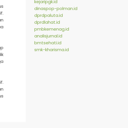
kejaripgk.id
us
dinaspop-polman.id
f.
dprdpaluta.id
an
dprdlahat.id
ua
pmbkemenag.id
analisjurnal.id
bmtsehati.id
ap
smk-kharisma.id
ik
ga
f.
an
us