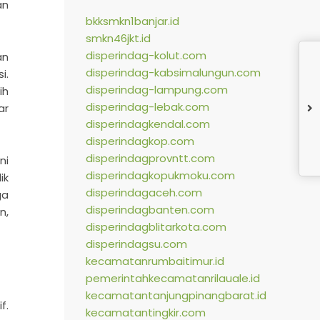
an
bkksmkn1banjar.id
smkn46jkt.id
disperindag-kolut.com
an
disperindag-kabsimalungun.com
i.
disperindag-lampung.com
ih
disperindag-lebak.com
ar
disperindagkendal.com
disperindagkop.com
disperindagprovntt.com
ni
disperindagkopukmoku.com
ik
disperindagaceh.com
ga
disperindagbanten.com
n,
disperindagblitarkota.com
disperindagsu.com
kecamatanrumbaitimur.id
pemerintahkecamatanrilauale.id
kecamatantanjungpinangbarat.id
f.
kecamatantingkir.com