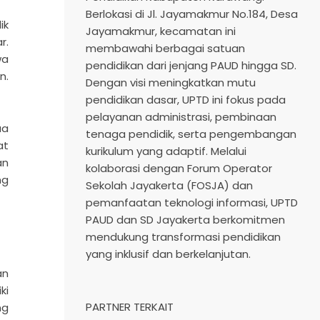
Berlokasi di Jl. Jayamakmur No.184, Desa
ik
Jayamakmur, kecamatan ini
r.
membawahi berbagai satuan
wa
pendidikan dari jenjang PAUD hingga SD.
n.
Dengan visi meningkatkan mutu
pendidikan dasar, UPTD ini fokus pada
pelayanan administrasi, pembinaan
ua
tenaga pendidik, serta pengembangan
at
kurikulum yang adaptif. Melalui
an
kolaborasi dengan Forum Operator
ng
Sekolah Jayakerta (FOSJA) dan
pemanfaatan teknologi informasi, UPTD
PAUD dan SD Jayakerta berkomitmen
mendukung transformasi pendidikan
yang inklusif dan berkelanjutan.​
an
ki
PARTNER TERKAIT
ng