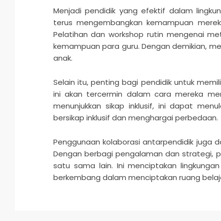
Menjadi pendidik yang efektif dalam lingku
terus mengembangkan kemampuan mereka d
Pelatihan dan workshop rutin mengenai met
kemampuan para guru. Dengan demikian, me
anak.
Selain itu, penting bagi pendidik untuk memi
ini akan tercermin dalam cara mereka men
menunjukkan sikap inklusif, ini dapat m
bersikap inklusif dan menghargai perbedaan.
Penggunaan kolaborasi antarpendidik juga d
Dengan berbagi pengalaman dan strategi, p
satu sama lain. Ini menciptakan lingkung
berkembang dalam menciptakan ruang belaja
2026-
01-
21