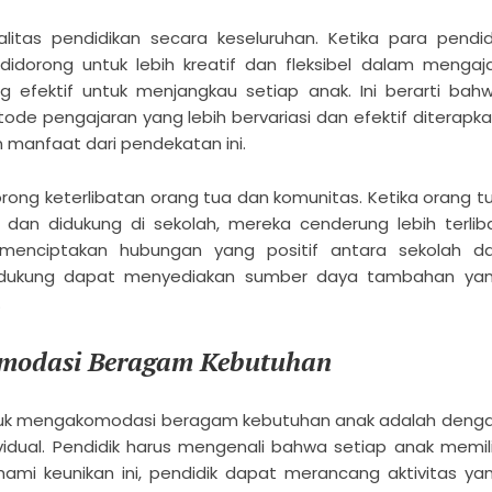
alitas pendidikan secara keseluruhan. Ketika para pendid
didorong untuk lebih kreatif dan fleksibel dalam mengaja
fektif untuk menjangkau setiap anak. Ini berarti bah
de pengajaran yang lebih bervariasi dan efektif diterapka
 manfaat dari pendekatan ini.
orong keterlibatan orang tua dan komunitas. Ketika orang t
dan didukung di sekolah, mereka cenderung lebih terlib
 menciptakan hubungan yang positif antara sekolah d
endukung dapat menyediakan sumber daya tambahan ya
.
komodasi Beragam Kebutuhan
ntuk mengakomodasi beragam kebutuhan anak adalah deng
dual. Pendidik harus mengenali bahwa setiap anak memili
mi keunikan ini, pendidik dapat merancang aktivitas ya