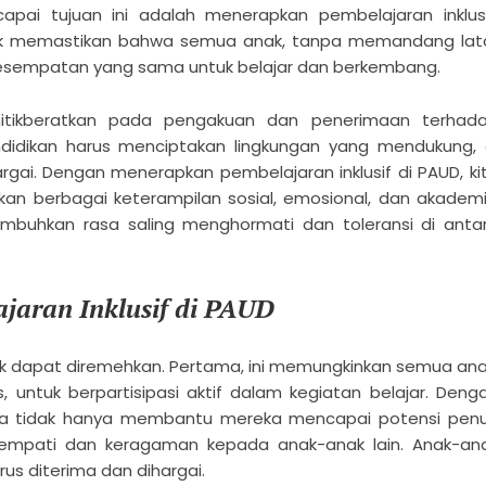
pai tujuan ini adalah menerapkan pembelajaran inklusi
untuk memastikan bahwa semua anak, tanpa memandang lat
sempatan yang sama untuk belajar dan berkembang.
nitikberatkan pada pengakuan dan penerimaan terhad
didikan harus menciptakan lingkungan yang mendukung, 
gai. Dengan menerapkan pembelajaran inklusif di PAUD, ki
berbagai keterampilan sosial, emosional, dan akademi
umbuhkan rasa saling menghormati dan toleransi di anta
aran Inklusif di PAUD
dak dapat diremehkan. Pertama, ini memungkinkan semua ana
untuk berpartisipasi aktif dalam kegiatan belajar. Deng
ta tidak hanya membantu mereka mencapai potensi pen
ai empati dan keragaman kepada anak-anak lain. Anak-an
us diterima dan dihargai.