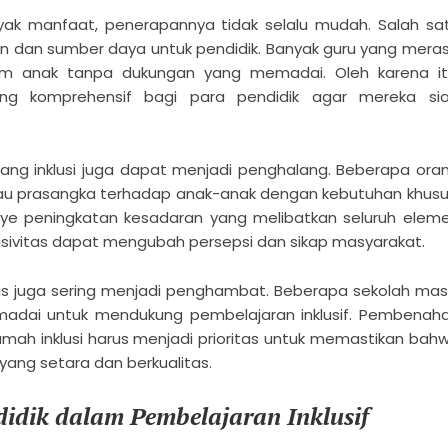
nyak manfaat, penerapannya tidak selalu mudah. Salah sa
n dan sumber daya untuk pendidik. Banyak guru yang mera
m anak tanpa dukungan yang memadai. Oleh karena it
ang komprehensif bagi para pendidik agar mereka si
g inklusi juga dapat menjadi penghalang. Beberapa ora
atau prasangka terhadap anak-anak dengan kebutuhan khusu
anye peningkatan kesadaran yang melibatkan seluruh elem
usivitas dapat mengubah persepsi dan sikap masyarakat.
litas juga sering menjadi penghambat. Beberapa sekolah mas
emadai untuk mendukung pembelajaran inklusif. Pembenah
ramah inklusi harus menjadi prioritas untuk memastikan bah
ang setara dan berkualitas.
idik dalam Pembelajaran Inklusif