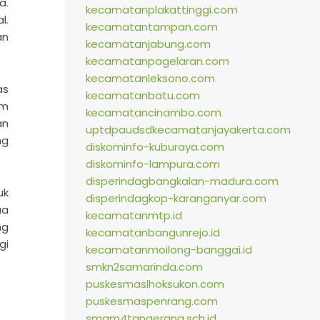
a.
kecamatanplakattinggi.com
l.
kecamatantampan.com
an
kecamatanjabung.com
kecamatanpagelaran.com
kecamatanleksono.com
as
kecamatanbatu.com
am
kecamatancinambo.com
an
uptdpaudsdkecamatanjayakerta.com
ng
diskominfo-kuburaya.com
diskominfo-lampura.com
disperindagbangkalan-madura.com
uk
disperindagkop-karanganyar.com
ua
kecamatanmtp.id
ng
kecamatanbangunrejo.id
gi
kecamatanmoilong-banggai.id
smkn2samarinda.com
puskesmaslhoksukon.com
puskesmaspenrang.com
smam4tangerang.sch.id