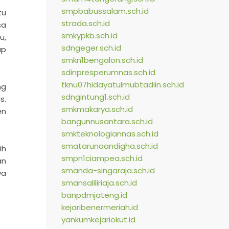
smpbabussalam.sch.id
tu
strada.sch.id
sa
smkypkb.sch.id
u,
sdngeger.sch.id
ap
smkn1bengalon.sch.id
sdinpresperumnas.sch.id
tknu07hidayatulmubtadiin.sch.id
ng
sdngintung1.sch.id
s.
smkmakarya.sch.id
en
bangunnusantara.sch.id
smkteknologiannas.sch.id
smatarunaandigha.sch.id
ih
smpn1ciampea.sch.id
an
smanda-singaraja.sch.id
wa
smansaliliriaja.sch.id
banpdmjateng.id
kejaribenermeriah.id
yankumkejariokut.id