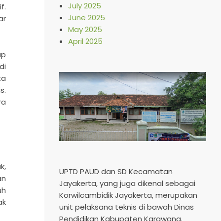
July 2025
f.
June 2025
ar
May 2025
April 2025
ap
di
ta
s.
ra
k,
UPTD PAUD dan SD Kecamatan
an
Jayakerta, yang juga dikenal sebagai
uh
Korwilcambidik Jayakerta, merupakan
ak
unit pelaksana teknis di bawah Dinas
Pendidikan Kabupaten Karawang.