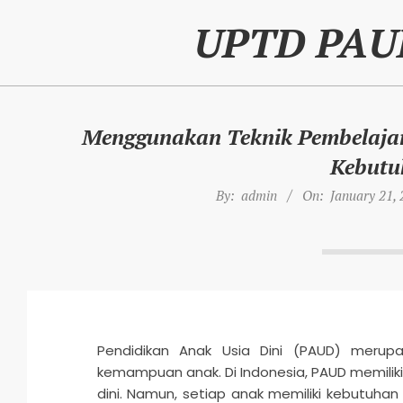
Skip
UPTD PAU
to
content
Menggunakan Teknik Pembelajar
Kebutu
By:
admin
On:
January 21,
Pendidikan Anak Usia Dini (PAUD) meru
kemampuan anak. Di Indonesia, PAUD memilik
dini. Namun, setiap anak memiliki kebutuha