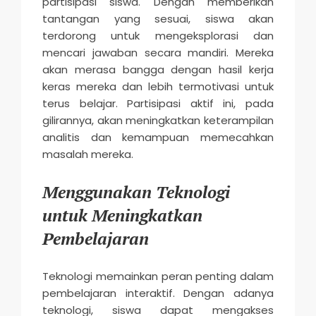
partisipasi siswa. Dengan memberikan
tantangan yang sesuai, siswa akan
terdorong untuk mengeksplorasi dan
mencari jawaban secara mandiri. Mereka
akan merasa bangga dengan hasil kerja
keras mereka dan lebih termotivasi untuk
terus belajar. Partisipasi aktif ini, pada
gilirannya, akan meningkatkan keterampilan
analitis dan kemampuan memecahkan
masalah mereka.
Menggunakan Teknologi
untuk Meningkatkan
Pembelajaran
Teknologi memainkan peran penting dalam
pembelajaran interaktif. Dengan adanya
teknologi, siswa dapat mengakses