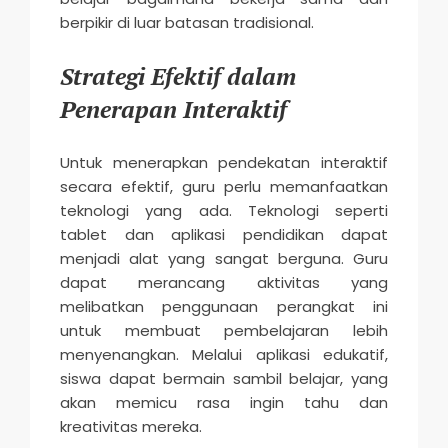
berpikir di luar batasan tradisional.
Strategi Efektif dalam
Penerapan Interaktif
Untuk menerapkan pendekatan interaktif
secara efektif, guru perlu memanfaatkan
teknologi yang ada. Teknologi seperti
tablet dan aplikasi pendidikan dapat
menjadi alat yang sangat berguna. Guru
dapat merancang aktivitas yang
melibatkan penggunaan perangkat ini
untuk membuat pembelajaran lebih
menyenangkan. Melalui aplikasi edukatif,
siswa dapat bermain sambil belajar, yang
akan memicu rasa ingin tahu dan
kreativitas mereka.