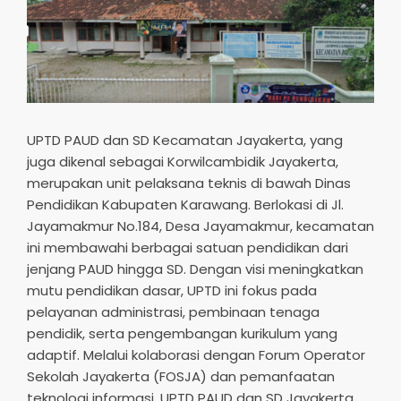
UPTD PAUD dan SD Kecamatan Jayakerta, yang
juga dikenal sebagai Korwilcambidik Jayakerta,
merupakan unit pelaksana teknis di bawah Dinas
Pendidikan Kabupaten Karawang. Berlokasi di Jl.
Jayamakmur No.184, Desa Jayamakmur, kecamatan
ini membawahi berbagai satuan pendidikan dari
jenjang PAUD hingga SD. Dengan visi meningkatkan
mutu pendidikan dasar, UPTD ini fokus pada
pelayanan administrasi, pembinaan tenaga
pendidik, serta pengembangan kurikulum yang
adaptif. Melalui kolaborasi dengan Forum Operator
Sekolah Jayakerta (FOSJA) dan pemanfaatan
teknologi informasi, UPTD PAUD dan SD Jayakerta