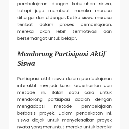
pembelajaran dengan kebutuhan siswa,
tetapi juga membuat mereka merasa
dihargai dan didengar. Ketika siswa merasa
terlibat dalam proses pembelajaran,
mereka akan lebih termotivasi dan
bersemangat untuk belajar.
Mendorong Partisipasi Aktif
Siswa
Partisipasi aktif siswa dalam pembelajaran
interaktif menjadi kunci keberhasilan dari
metode ini. Salah satu cara untuk
mendorong partisipasi adalah dengan
mengadopsi metode pembelajaran
berbasis proyek. Dalam pendekatan ini,
siswa diajak untuk menyelesaikan proyek
nyata yang menuntut mereka untuk berpikir