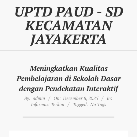
Skip
UPTD PAUD - SD
to
content
KECAMATAN
JAYAKERTA
Meningkatkan Kualitas
Pembelajaran di Sekolah Dasar
dengan Pendekatan Interaktif
By:
admin
On:
December 8, 2025
In:
Informasi Terkini
Tagged:
No Tags