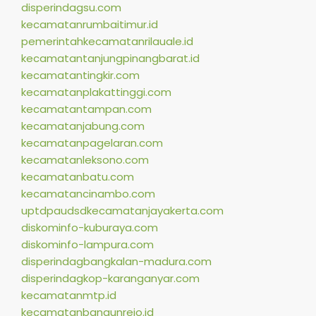
disperindagsu.com
kecamatanrumbaitimur.id
pemerintahkecamatanrilauale.id
kecamatantanjungpinangbarat.id
kecamatantingkir.com
kecamatanplakattinggi.com
kecamatantampan.com
kecamatanjabung.com
kecamatanpagelaran.com
kecamatanleksono.com
kecamatanbatu.com
kecamatancinambo.com
uptdpaudsdkecamatanjayakerta.com
diskominfo-kuburaya.com
diskominfo-lampura.com
disperindagbangkalan-madura.com
disperindagkop-karanganyar.com
kecamatanmtp.id
kecamatanbangunrejo.id