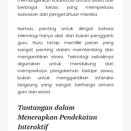
memungkinkan kolaborasi antara siswa dari
berbagai lokasi, yang memperluas
wawasan dan pengetahuan mereka.
Namun, penting untuk diingat bahwa
teknologi hanya alat dan bukan pengganti
guru. Guru tetap memiliki peran yang
sangat penting dalam membimbing dan
mengarahkan siswa. Teknologi sebaiknya
digunakan untuk mendukung dan
memperkaya pengalaman belajar siswa,
bukan untuk menggantikan interaksi
langsung yang sangat berharga antara
guru dan siswa.
Tantangan dalam
Menerapkan Pendekatan
Interaktif