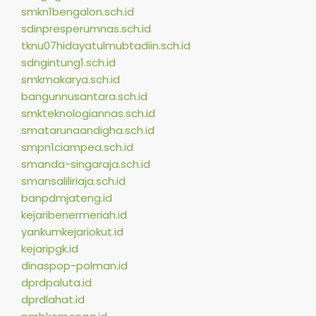
smkn1bengalon.sch.id
sdinpresperumnas.sch.id
tknu07hidayatulmubtadiin.sch.id
sdngintung1.sch.id
smkmakarya.sch.id
bangunnusantara.sch.id
smkteknologiannas.sch.id
smatarunaandigha.sch.id
smpn1ciampea.sch.id
smanda-singaraja.sch.id
smansaliliriaja.sch.id
banpdmjateng.id
kejaribenermeriah.id
yankumkejariokut.id
kejaripgk.id
dinaspop-polman.id
dprdpaluta.id
dprdlahat.id