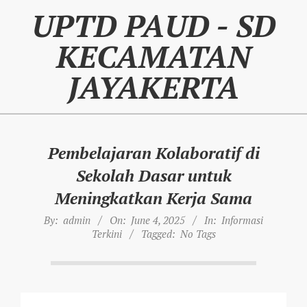
Skip
UPTD PAUD - SD
to
content
KECAMATAN
JAYAKERTA
Pembelajaran Kolaboratif di
Sekolah Dasar untuk
Meningkatkan Kerja Sama
By:
admin
On:
June 4, 2025
In:
Informasi
Terkini
Tagged:
No Tags