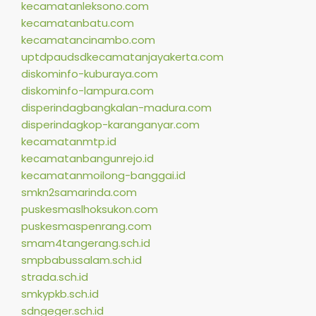
kecamatanleksono.com
kecamatanbatu.com
kecamatancinambo.com
uptdpaudsdkecamatanjayakerta.com
diskominfo-kuburaya.com
diskominfo-lampura.com
disperindagbangkalan-madura.com
disperindagkop-karanganyar.com
kecamatanmtp.id
kecamatanbangunrejo.id
kecamatanmoilong-banggai.id
smkn2samarinda.com
puskesmaslhoksukon.com
puskesmaspenrang.com
smam4tangerang.sch.id
smpbabussalam.sch.id
strada.sch.id
smkypkb.sch.id
sdngeger.sch.id