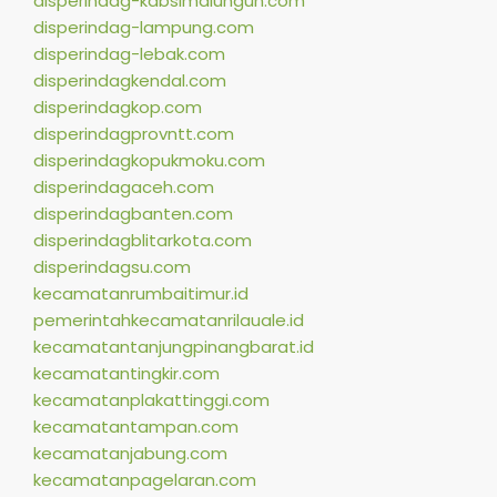
disperindag-kabsimalungun.com
disperindag-lampung.com
disperindag-lebak.com
disperindagkendal.com
disperindagkop.com
disperindagprovntt.com
disperindagkopukmoku.com
disperindagaceh.com
disperindagbanten.com
disperindagblitarkota.com
disperindagsu.com
kecamatanrumbaitimur.id
pemerintahkecamatanrilauale.id
kecamatantanjungpinangbarat.id
kecamatantingkir.com
kecamatanplakattinggi.com
kecamatantampan.com
kecamatanjabung.com
kecamatanpagelaran.com