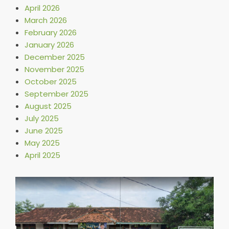
April 2026
March 2026
February 2026
January 2026
December 2025
November 2025
October 2025
September 2025
August 2025
July 2025
June 2025
May 2025
April 2025