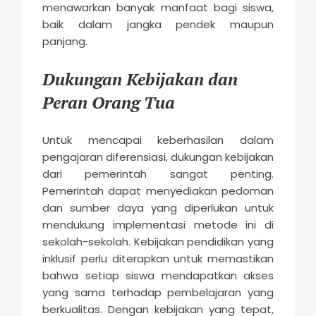
menawarkan banyak manfaat bagi siswa,
baik dalam jangka pendek maupun
panjang.
Dukungan Kebijakan dan
Peran Orang Tua
Untuk mencapai keberhasilan dalam
pengajaran diferensiasi, dukungan kebijakan
dari pemerintah sangat penting.
Pemerintah dapat menyediakan pedoman
dan sumber daya yang diperlukan untuk
mendukung implementasi metode ini di
sekolah-sekolah. Kebijakan pendidikan yang
inklusif perlu diterapkan untuk memastikan
bahwa setiap siswa mendapatkan akses
yang sama terhadap pembelajaran yang
berkualitas. Dengan kebijakan yang tepat,