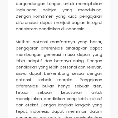
bergandengan tangan untuk menciptakan
lingkungan belajar yang mendukung.
Dengan komitmen yang kuat, pengajaran
diferensiasi dapat menjadi bagian integral
dari sistem pendidikan di Indonesia.
Melihat potensi manfaatnya yang besar,
pengajaran diferensiasi diharapkan dapat
membangun generasi masa depan yang
lebih adaptif dan berdaya saing. Dengan
pendidikan yang lebih personal dan relevan,
siswa dapat berkembang sesuai dengan
potensi terbaik mereka. Pengajaran
diferensiasi bukan hanya sebuah tren,
tetapi sebuah kebutuhan untuk
menciptakan pendidikan yang lebih inklusif
dan efektif. Dengan langkah-langkah yang
tepat, Indonesia dapat memimpin dalam
penerapan metode ini dan meningkatkan