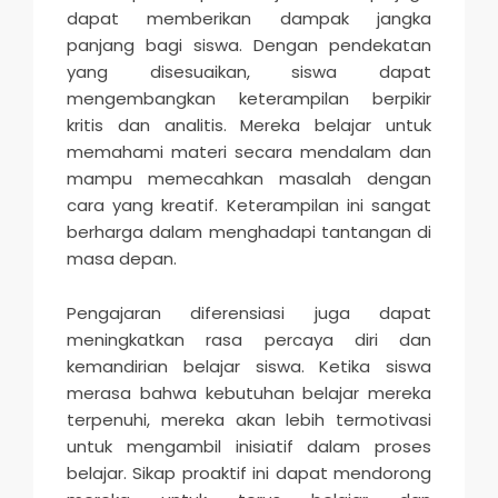
dapat memberikan dampak jangka
panjang bagi siswa. Dengan pendekatan
yang disesuaikan, siswa dapat
mengembangkan keterampilan berpikir
kritis dan analitis. Mereka belajar untuk
memahami materi secara mendalam dan
mampu memecahkan masalah dengan
cara yang kreatif. Keterampilan ini sangat
berharga dalam menghadapi tantangan di
masa depan.
Pengajaran diferensiasi juga dapat
meningkatkan rasa percaya diri dan
kemandirian belajar siswa. Ketika siswa
merasa bahwa kebutuhan belajar mereka
terpenuhi, mereka akan lebih termotivasi
untuk mengambil inisiatif dalam proses
belajar. Sikap proaktif ini dapat mendorong