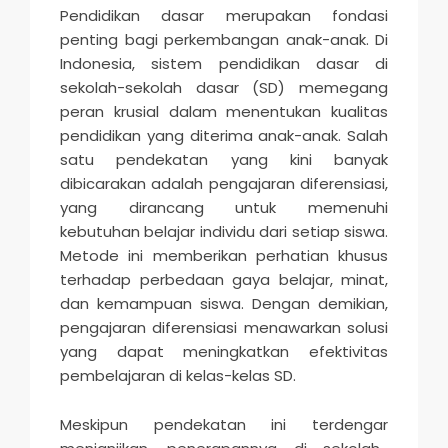
Pendidikan dasar merupakan fondasi
penting bagi perkembangan anak-anak. Di
Indonesia, sistem pendidikan dasar di
sekolah-sekolah dasar (SD) memegang
peran krusial dalam menentukan kualitas
pendidikan yang diterima anak-anak. Salah
satu pendekatan yang kini banyak
dibicarakan adalah pengajaran diferensiasi,
yang dirancang untuk memenuhi
kebutuhan belajar individu dari setiap siswa.
Metode ini memberikan perhatian khusus
terhadap perbedaan gaya belajar, minat,
dan kemampuan siswa. Dengan demikian,
pengajaran diferensiasi menawarkan solusi
yang dapat meningkatkan efektivitas
pembelajaran di kelas-kelas SD.
Meskipun pendekatan ini terdengar