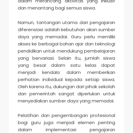
dalam merancang aktivitas yang inklusif
dan menantang bagi semua siswa.
Namun, tantangan utama dari pengajaran
diferensiasi adalah kebutuhan akan sumber
daya yang memadai. Guru perlu memiliki
akses ke berbagai bahan ajar dan teknologi
pendidikan untuk mendukung pembelajaran
yang bervariasi. Selain itu, jumlah siswa
yang besar dalam satu kelas dapat
menjadi kendala dalam memberikan
perhatian individual kepada setiap siswa.
Oleh karena itu, dukungan dari pihak sekolah
dan pemerintah sangat diperlukan untuk
menyediakan sumber daya yang memadai.
Pelatihan dan pengembangan profesional
bagi guru juga menjadi elemen penting
dalam implementasi pengajaran