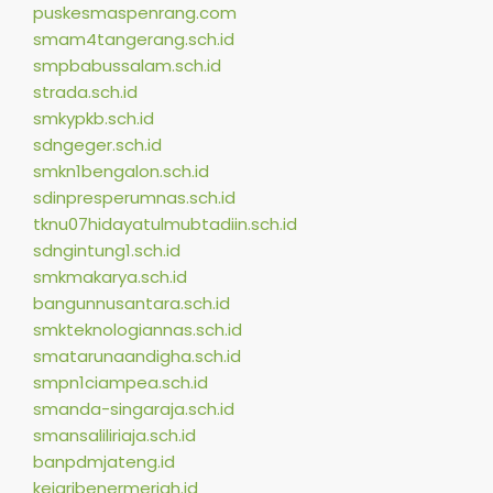
puskesmaspenrang.com
smam4tangerang.sch.id
smpbabussalam.sch.id
strada.sch.id
smkypkb.sch.id
sdngeger.sch.id
smkn1bengalon.sch.id
sdinpresperumnas.sch.id
tknu07hidayatulmubtadiin.sch.id
sdngintung1.sch.id
smkmakarya.sch.id
bangunnusantara.sch.id
smkteknologiannas.sch.id
smatarunaandigha.sch.id
smpn1ciampea.sch.id
smanda-singaraja.sch.id
smansaliliriaja.sch.id
banpdmjateng.id
kejaribenermeriah.id