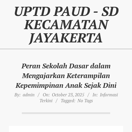
Skip
UPTD PAUD - SD
to
content
KECAMATAN
JAYAKERTA
Peran Sekolah Dasar dalam
Mengajarkan Keterampilan
Kepemimpinan Anak Sejak Dini
By:
admin
On:
October 23, 2025
In:
Informasi
Terkini
Tagged:
No Tags