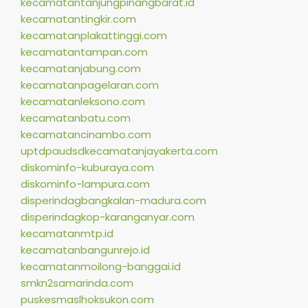
kecamatantanjungpinangbarat.id
kecamatantingkir.com
kecamatanplakattinggi.com
kecamatantampan.com
kecamatanjabung.com
kecamatanpagelaran.com
kecamatanleksono.com
kecamatanbatu.com
kecamatancinambo.com
uptdpaudsdkecamatanjayakerta.com
diskominfo-kuburaya.com
diskominfo-lampura.com
disperindagbangkalan-madura.com
disperindagkop-karanganyar.com
kecamatanmtp.id
kecamatanbangunrejo.id
kecamatanmoilong-banggai.id
smkn2samarinda.com
puskesmaslhoksukon.com