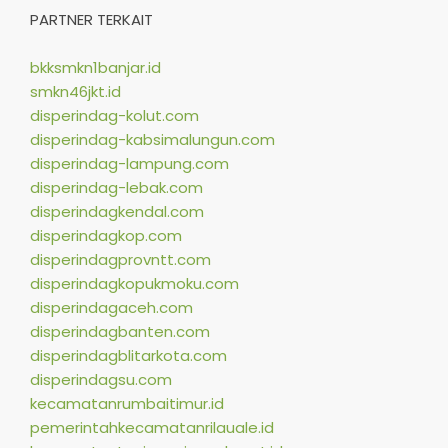
PARTNER TERKAIT
bkksmkn1banjar.id
smkn46jkt.id
disperindag-kolut.com
disperindag-kabsimalungun.com
disperindag-lampung.com
disperindag-lebak.com
disperindagkendal.com
disperindagkop.com
disperindagprovntt.com
disperindagkopukmoku.com
disperindagaceh.com
disperindagbanten.com
disperindagblitarkota.com
disperindagsu.com
kecamatanrumbaitimur.id
pemerintahkecamatanrilauale.id