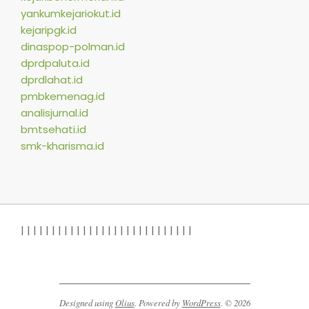
yankumkejariokut.id
kejaripgk.id
dinaspop-polman.id
dprdpaluta.id
dprdlahat.id
pmbkemenag.id
analisjurnal.id
bmtsehati.id
smk-kharisma.id
|
|
|
|
|
|
|
|
|
|
|
|
|
|
|
| |
|
|
|
|
|
|
|
|
|
|
|
Designed using
Olius
. Powered by
WordPress
. © 2026