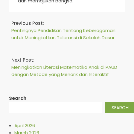
dan memajukan bangsa.
2025-
10-
Previous Post:
23
Pentingnya Pendidikan Tentang Keberagaman
untuk Meningkatkan Toleransi di Sekolah Dasar
Next Post:
Meningkatkan Literasi Matematika Anak di PAUD
dengan Metode yang Menarik dan Interaktif
Search
SEARCH
April 2026
March 2026