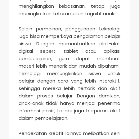
menghilangkan kebosanan, tetapi juga
meningkatkan keterampilan kognitif anak.
Selain permainan, penggunaan teknologi
juga bisa memperkaya pengalaman belajar
siswa. Dengan memanfaatkan alat-alat
digital seperti tablet atau aplikasi
pembelajaran, guru dapat membuat
materi lebih menarik dan mudah dipahami.
Teknologi memungkinkan siswa untuk
belajar dengan cara yang lebih interaktif,
sehingga mereka lebih tertarik dan aktif
dalam proses belajar. Dengan demikian,
anak-anak tidak hanya menjadi penerima
informasi pasif, tetapi juga berperan aktif
dalam pembelajaran.
Pendekatan kreatif lainnya melibatkan seni