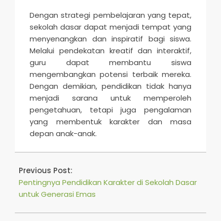
Dengan strategi pembelajaran yang tepat,
sekolah dasar dapat menjadi tempat yang
menyenangkan dan inspiratif bagi siswa.
Melalui pendekatan kreatif dan interaktif,
guru dapat membantu siswa
mengembangkan potensi terbaik mereka.
Dengan demikian, pendidikan tidak hanya
menjadi sarana untuk memperoleh
pengetahuan, tetapi juga pengalaman
yang membentuk karakter dan masa
depan anak-anak.
2025-
05-
Previous Post:
07
Pentingnya Pendidikan Karakter di Sekolah Dasar
untuk Generasi Emas