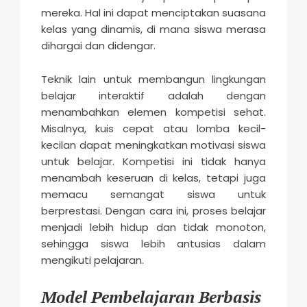
mereka. Hal ini dapat menciptakan suasana
kelas yang dinamis, di mana siswa merasa
dihargai dan didengar.
Teknik lain untuk membangun lingkungan
belajar interaktif adalah dengan
menambahkan elemen kompetisi sehat.
Misalnya, kuis cepat atau lomba kecil-
kecilan dapat meningkatkan motivasi siswa
untuk belajar. Kompetisi ini tidak hanya
menambah keseruan di kelas, tetapi juga
memacu semangat siswa untuk
berprestasi. Dengan cara ini, proses belajar
menjadi lebih hidup dan tidak monoton,
sehingga siswa lebih antusias dalam
mengikuti pelajaran.
Model Pembelajaran Berbasis