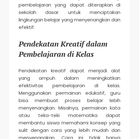
pembelajaran yang dapat diterapkan di
sekolah dasar untuk menciptakan
lingkungan belajar yang menyenangkan dan
efektif.
Pendekatan Kreatif dalam
Pembelajaran di Kelas
Pendekatan kreatif dapat menjadi alat
yang ampuh dalam meningkatkan
efektivitas pembelajaran di kelas.
Menggunakan permainan edukatif, guru
bisa membuat proses belajar lebih
menyenangkan. Misalnya, permainan kata
atau teka-teki matematika dapat
membantu siswa memahami konsep yang
sulit dengan cara yang lebih mudah dan
menyenangkan. Cara ini tidak hanya