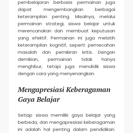
pembelajaran berbasis permainan juga
dapat mengembangkan berbagai
keterampilan penting. Misalnya, melalui
permainan strategi, siswa belajar untuk
merencanakan dan membuat keputusan
yang efektif. Permainan ini juga melatih
keterampilan kognitif, seperti pemecahan
masalah dan pemikiran kritis. Dengan
demikian, permainan tidak hanya
menghibur, tetapi juga mendidik siswa
dengan cara yang menyenangkan.
Mengapresiasi Keberagaman
Gaya Belajar
Setiap siswa memiliki gaya belajar yang
berbeda, dan mengapresiasi keberagaman
ini adalah hal penting dalam pendidikan.