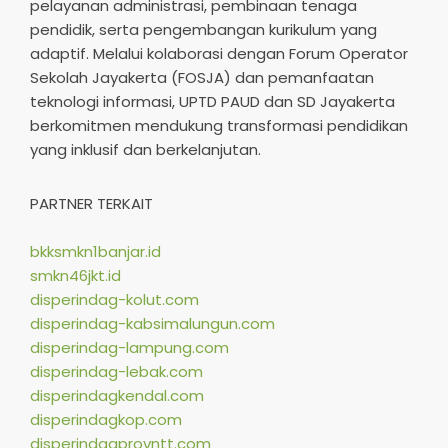
pelayanan administrasi, pembinaan tenaga
pendidik, serta pengembangan kurikulum yang
adaptif. Melalui kolaborasi dengan Forum Operator
Sekolah Jayakerta (FOSJA) dan pemanfaatan
teknologi informasi, UPTD PAUD dan SD Jayakerta
berkomitmen mendukung transformasi pendidikan
yang inklusif dan berkelanjutan.​
PARTNER TERKAIT
bkksmkn1banjar.id
smkn46jkt.id
disperindag-kolut.com
disperindag-kabsimalungun.com
disperindag-lampung.com
disperindag-lebak.com
disperindagkendal.com
disperindagkop.com
disperindagprovntt.com