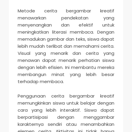
Metode cerita bergambar kreatif
menawarkan pendekatan yang
menyenangkan dan efektif untuk
meningkatkan literasi membaca. Dengan
memadukan gambar dan teks, siswa dapat
lebih mudah terlibat dan memahami cerita.
Visual yang menarik dan cerita yang
menawan dapat menarik perhatian siswa
dengan lebih efisien. Ini membantu mereka
membangun minat yang lebih besar
terhadap membaca.
Penggunaan cerita bergambar kreatif
memungkinkan siswa untuk belajar dengan
cara yang lebih interaktif. Siswa dapat
berpartisipasi dengan menggambar
karakternya sendiri atau menambahkan
elemen cerita. Aktivitas ini tidak hanya