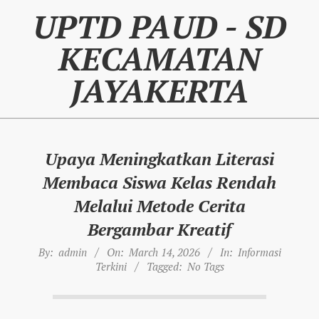
Skip
UPTD PAUD - SD
to
content
KECAMATAN
JAYAKERTA
Upaya Meningkatkan Literasi
Membaca Siswa Kelas Rendah
Melalui Metode Cerita
Bergambar Kreatif
By:
admin
On:
March 14, 2026
In:
Informasi
Terkini
Tagged:
No Tags