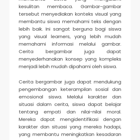
kesulitan membaca. Gambar-gambar
tersebut menyediakan konteks visual yang
membantu siswa memahami teks dengan
lebih baik. Ini sangat berguna bagi siswa
yang visual learners, yang lebih mudah
memahami informasi melalui gambar.
Cerita bergambar juga dapat
menyederhanakan konsep yang kompleks
menjadi lebih mudah dipahami oleh siswa.
Cerita bergambar juga dapat mendukung
pengembangan keterampilan sosial dan
emosional siswa. Melalui karakter dan
situasi dalam cerita, siswa dapat belajar
tentang empati dan nilai-nilai moral.
Mereka dapat mengidentifikasi dengan
karakter dan situasi yang mereka hadapi,
yang membantu meningkatkan kesadaran